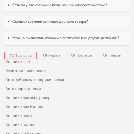
коврики для ваз 2101
становится разумным решением. Продуманная защита
+
Есть ли у вас коврики с повышенной износостойкостью?
пола начинается с правильного выбора,
коврики в салон рено каптур
,
коврики для авто ваз 2101
помогают поддерживать чистоту без лишних
усилий. С удовольствием продолжим помогать вам заботиться о вашем авто
+
Сколько времени занимает доставка товара?
и рекомендовать продукцию, в надежности которой уверены.
+
Можно ли заказать коврики с логотипом или другим дизайном?
ТОП марки
ТОП фильтры
ТОП товары
ТОП запросы
Коврики seat
Купить коврики опель
Автомобильные коврики ниссан
Автоковрики тесла
Коврики для ленд ровер
Коврики для hyundai
Коврики пежо
Коврики вольво
Коврик альфа ромео