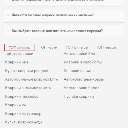
soul kia
будет удачным выбором. Если вы обновляете интерьер автомобиля,
коврики в салон для ford tourneo courier
,
коврики для fiat 500x
уверенно
справляются с нагрузками. С удовольствием продолжим помогать вам
+
Являются ли ваши коврики экологически чистыми?
заботиться о вашем авто и рекомендовать продукцию, в надежности
которой уверены.
+
Как выбрать коврики для зимнего или летнего периода?
ТОП марки
ТОП фильтры
ТОП товары
ТОП запросы
Тойота коврики
Автоковрики бмв
Коврики бмв
Коврики в салон bmw
Купить коврики peugeot
Коврики daewoo
Автомобильные коврики bmw
Автомобильные ковры
Коврики в машину тойота
Автоковрики honda
Коврики mercedes
Hyundai коврики
Коврики vw
Коврики ленд ровер
Купить коврики ауди