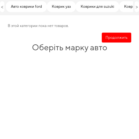
<
>
Авто коврики ford
Коврик уаз
Коврики для suzuki
Коврики
В этой категории пока нет товаров.
Продолжить