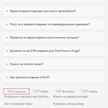
+
Какие коврики подходят для моего автомобиля?
+
Могу ли я заказать коврики по индивидуальным размерам?
+
Являются ли ваши коврики экологически чистыми?
+
Делаете ли вы EVA-коврики для Ford Focus и Kuga?
+
Нужно ли снятие лекал?
+
Как крепятся коврики в Ford?
ТОП марки
ТОП фильтры
ТОП товары
ТОП запросы
Коврики в машину митсубиси
Купить коврики вольво
Автоковрики пежо
Коврики ленд ровер