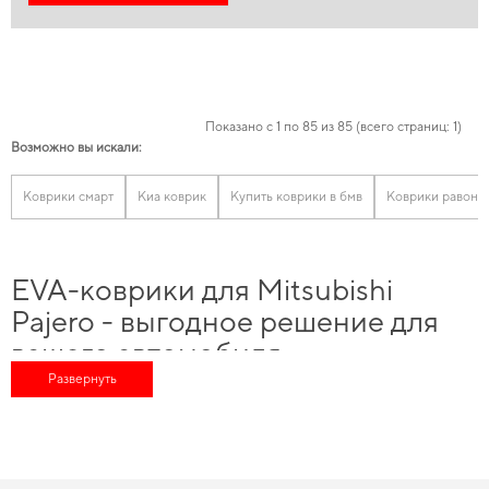
Показано с 1 по 85 из 85 (всего страниц: 1)
Возможно вы искали:
Коврики смарт
Киа коврик
Купить коврики в бмв
Коврики равон
EVA-коврики для Mitsubishi
Pajero - выгодное решение для
вашего автомобиля
Развернуть
Обновите функциональность своего авто,
купить коврики в ауди
и получить
гарантию качества на все купленные товары, сделанные из лучших
материалов. Обновите интерьер автомобиля без переплат -
коврики
porsche цена
делает покупку особенно выгодной. Выбирайте практичное
решение для авто,
eva коврики на заказ
можно всего в пару кликов. Наш