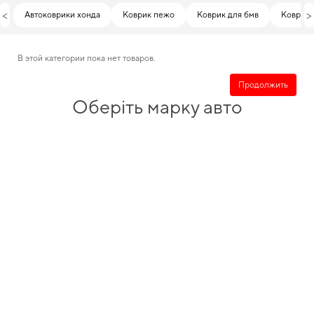
<
>
Автоковрики хонда
Коврик пежо
Коврик для бмв
Коврики 
В этой категории пока нет товаров.
Продолжить