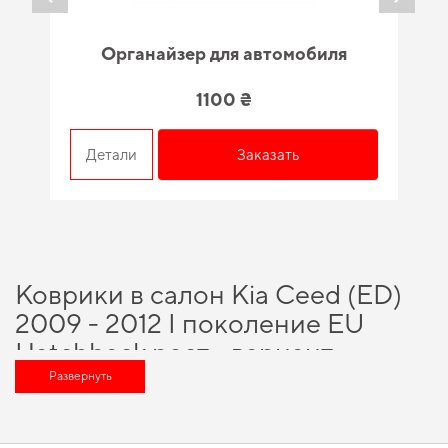
Органайзер для автомобиля
1100 ₴
Детали
Заказать
Коврики в салон Kia Ceed (ED)
2009 - 2012 I поколение EU
Hatchback рест - вариант,
который оценит любой
Развернуть
автомобильный энтузиаст
Хотите улучшить оснащение авто,
купить коврики в машину ева
и