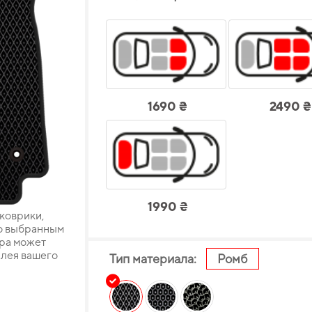
1690 ₴
2490 ₴
1990 ₴
 коврики,
о выбранным
ара может
плея вашего
Тип материала:
Ромб