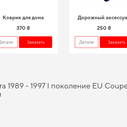
Коврик для дома
Дорожный аксессу
370 ₴
250 ₴
Детали
Заказать
Детали
Заказать
ra 1989 - 1997 I поколение EU Coup
и
 сохранить свой автомобиль в идеальном состоянии на протяжении длительно
ям водителей. Позаботьтесь о чистоте и комфорте,
заказать автомобильные ко
ки авто помогают улучшать
citroen коврики
и даст возможность автомобилю раск
омогут вам выделить ваш автомобиль и создать незабываемые впечатления.