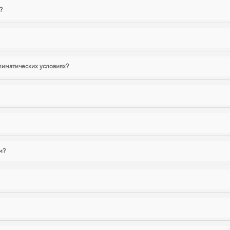
?
лиматических условиях?
м?