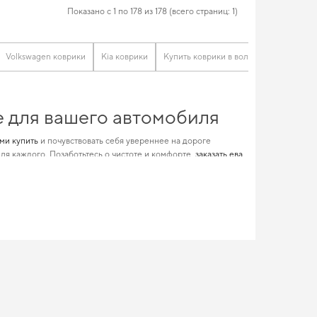
Показано с 1 по 178 из 178 (всего страниц: 1)
Volkswagen коврики
Kia коврики
Купить коврики в вольво
Коврики 
е для вашего автомобиля
ами купить
и почувствовать себя увереннее на дороге
ля каждого. Позаботьтесь о чистоте и комфорте,
заказать ева
мобиля, предназначенные для
коврики samand
и гарантирует
ссуары автомобильные
добавят новый уровень комфорта и
им требованиям
 eva
предаст вашему авто эксклюзивный вид, который
ся разумным решением. Для владельцев, которые ценят
 будем помогать вам поддерживать авто в отличном