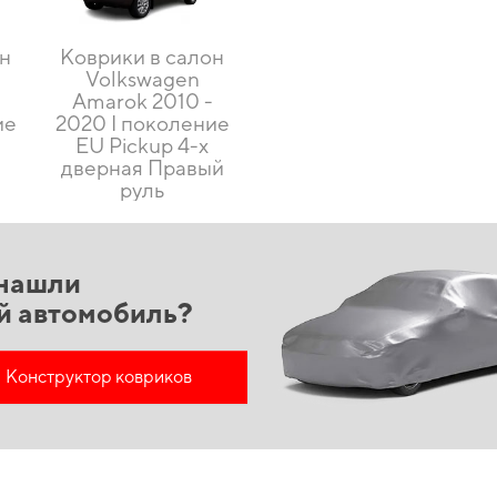
он
Коврики в салон
Volkswagen
Amarok 2010 -
ие
2020 I поколение
EU Pickup 4-х
дверная Правый
руль
нашли
й автомобиль?
Конструктор ковриков