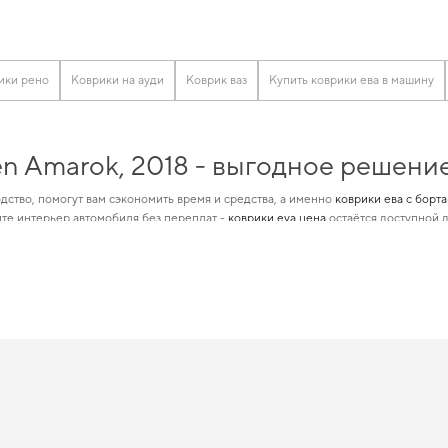
ики рено
Коврики на ауди
Коврик ваз
Купить коврики ева в машину
n Amarok, 2018 - выгодное решени
дство, помогут вам сэкономить время и средства, а именно
коврики ева с борт
те интерьер автомобиля без переплат -
коврики eva цена
остаётся доступной д
сококлассные автотовары, идеально подходящие для определенной марки авто
вательных автомобилистов. Подберите полезные дополнения для машины,
аксе
n Amarok, 2018 отвечает всем ваш
аксимальной защитой даже в самых суровых условиях,
производитель ковриков
 автомобилем начинается с мелочей,
купить коврики для dodge caliber
становит
,
коврики на сузуки гранд витара
логично дополнят оснащение салона. И дальше
ы