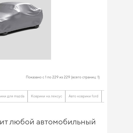
Показано с 1 по 229 из 229 (всего страниц: 1)
ики для mazda
Коврики на лексус
Авто коврики ford
Коврики для той
енит любой автомобильный