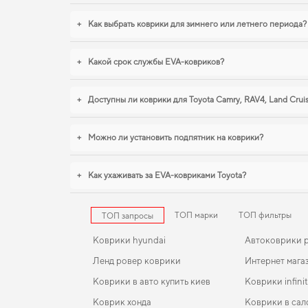
+
Как выбрать коврики для зимнего или летнего периода?
+
Какой срок службы EVA-ковриков?
+
Доступны ли коврики для Toyota Camry, RAV4, Land Crui
+
Можно ли установить подпятник на коврики?
+
Как ухаживать за EVA-ковриками Toyota?
ТОП марки
ТОП фильтры
ТОП запросы
Коврики hyundai
Автоковрики 
Ленд ровер коврики
Интернет мага
Коврики в авто купить киев
Коврики infinit
Коврик хонда
Коврики в сал