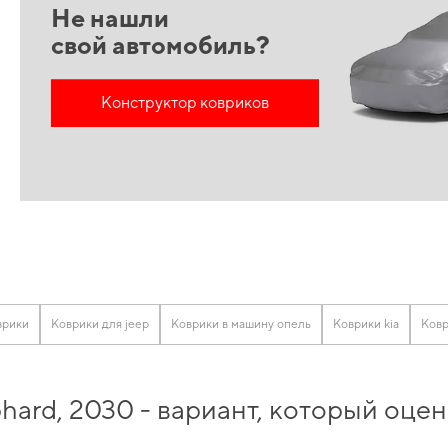
Не нашли
свой автомобиль?
Конструктор ковриков
врики
Коврики для jeep
Коврики в машину опель
Коврики kia
Ковр
phard, 2030 - вариант, который оц