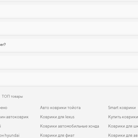
ser?
ТОП товары
рено
Авто коврики тойота
Smart коврики
зин автоковрик
Коврики для lexus
Купить коврики
i
Коврики автомобильные хонда
Коврики для ш
он hyundai
Коврики для фиат
Коврики для ав