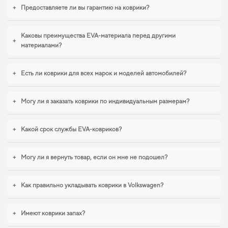
EVA-коврики для Volkswagen
+
Предоставляете ли вы гарантию на коврики?
Touran отвечает всем вашим
требованиям
Каковы преимущества EVA-материала перед другими
+
материалами?
Созданные из прочного EVA материала, наши коврики обеспечивают ваш
автомобиль дополнительной защитой,
коврики eva
делает поездку
+
Есть ли коврики для всех марок и моделей автомобилей?
комфортной благодаря продуманному дизайну и функциональности.
Стремитесь к порядку в салоне,
купить авто коврики для audi a3
будет
удачным выбором. Для владельцев, которые ценят порядок в автомобиле,
+
Могу ли я заказать коврики по индивидуальным размерам?
opel zafira коврики
,
коврики для seat alhambra
становятся разумным
выбором водителя. И дальше будем помогать вам поддерживать авто в
отличном состоянии, предлагая только качественную продукцию.
+
Какой срок службы EVA-ковриков?
+
Могу ли я вернуть товар, если он мне не подошел?
+
Как правильно укладывать коврики в Volkswagen?
+
Имеют коврики запах?