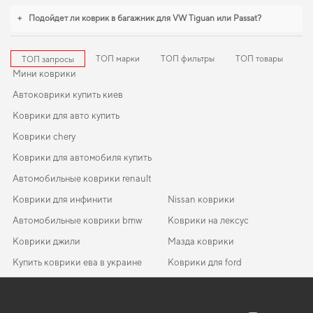
+
Подойдет ли коврик в багажник для VW Tiguan или Passat?
ТОП марки
ТОП фильтры
ТОП товары
ТОП запросы
Мини коврики
Автоковрики купить киев
Коврики для авто купить
Коврики chery
Коврики для автомобиля купить
Автомобильные коврики renault
Коврики для инфинити
Nissan коврики
Автомобильные коврики bmw
Коврики на лексус
Коврики джили
Мазда коврики
Купить коврики ева в украине
Коврики для ford
Купить коврики в авто в украине
Коврики daewoo
EVA-коврики для Jeep Wrangler 2016
Коврики в салон Honda XN-V 2018-… I поколение China
Коврики рено
Коврики seat
Crossover
Купить автоковрики ева
Коврики мазда
EVA-коврики для MG ZS 2027
Коврики в машину фольксваген
Автомобильная ваза