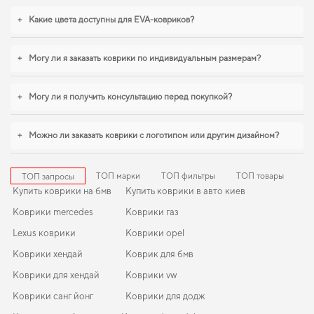
Вы можете быть уверены в долговечности и прочности наших EVA
+
Какие цвета доступны для EVA-ковриков?
ковриков,
коврики в салон
делает поездку комфортной благодаря
продуманному дизайну и функциональности. Продуманный уход за
автомобилем начинается с мелочей,
купить коврики для fiat scudo
стоит
+
Могу ли я заказать коврики по индивидуальным размерам?
уже сейчас. В условиях ежедневных поездок особенно важна
практичность,
коврики опель мокка
,
коврики шкода румстер
станут
практичным решением на каждый день. И дальше будем помогать вам
+
Могу ли я получить консультацию перед покупкой?
поддерживать авто в отличном состоянии, предлагая только качественную
продукцию.
+
Можно ли заказать коврики с логотипом или другим дизайном?
ТОП марки
ТОП фильтры
ТОП товары
ТОП запросы
Купить коврики на бмв
Купить коврики в авто киев
Коврики mercedes
Коврики газ
Lexus коврики
Коврики opel
Коврики хендай
Коврик для бмв
Коврики для хендай
Коврики vw
Коврики санг йонг
Коврики для додж