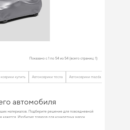
Показано с 1 по 54 из 54 (всего страниц: 1)
коврики купить
Автоковрики тесла
Автоковрики mazda
Коврики для 
его автомобиля
лучших материалов. Подберите решение для повседневной
м кажется. Изобилие товаров для конкретных марок
речного стиля и комфорта. Подберите полезные дополнения