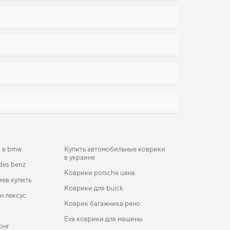
и в bmw
Купить автомобильные коврики
в украине
des benz
Коврики porsche цена
ев купить
Коврики для buick
н лексус
Коврик багажника рено
Eva коврики для машины
онг