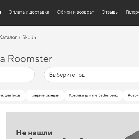
ы
Оплата и доставка
Обмен и возврат
Отзывы
Галер
Каталог
Skoda
a Roomster
ик для lexus
Коврики хюндай
Коврики для mercedes benz
Коври
Не нашли