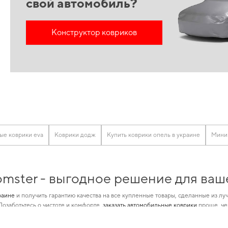
свой автомобиль?
Конструктор ковриков
ые коврики eva
Коврики додж
Купить коврики опель в украине
Мини 
mster - выгодное решение для ваш
раине
и получить гарантию качества на все купленные товары, сделанные из 
Позаботьтесь о чистоте и комфорте,
заказать автомобильные коврики
проще, че
альность и качество для
коврики лексус
и позволит вам окунуться в мир безуп
енность в надежности и безопасности вашего автомобиля.