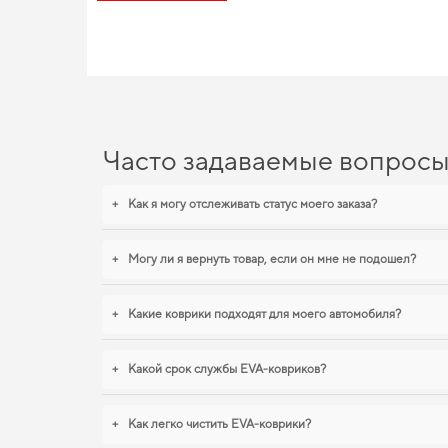
EVA-коврики для Skoda Roo
С нашими EVA ковриками ваш автомобиль будет выглядеть бо
аккуратный вид,
купить коврики чехлы для chery m11
можно без
previa
обеспечивают надежную эксплуатацию. Продолжим рабо
Часто задаваемые вопрос
+
Как я могу отслеживать статус моего заказа?
+
Могу ли я вернуть товар, если он мне не подошел?
+
Какие коврики подходят для моего автомобиля?
+
Какой срок службы EVA-ковриков?
+
Как легко чистить EVA-коврики?