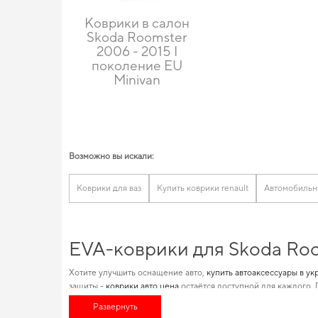
Коврики в салон
Skoda Roomster
2006 - 2015 I
поколение EU
Minivan
Возможно вы искали:
Коврики для ваз
Купить коврики renault
Автомобильн
EVA-коврики для Skoda Roo
Хотите улучшить оснащение авто,
купить автоаксессуары в ук
защиты -
коврики авто цена
остаётся доступной для каждого. 
автомобилей позволяет нам обеспечивать великолепную акту
Развернуть
для машины,
аксессуары для автомобилиста
подарят вам увер