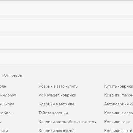
ТОП товары
оле
Коврик в авто купить
Купить коврик
шину bmw
Volkswagen коврики
Коврики merce
и шкода
Коврики в авто ева
Автоковрики ки
мобиль
Тойота коврики
Коврики в сало
и
Коврики автомобильные опель
Коврики пежо
нити
Коврики для mazda
Коврики санг й