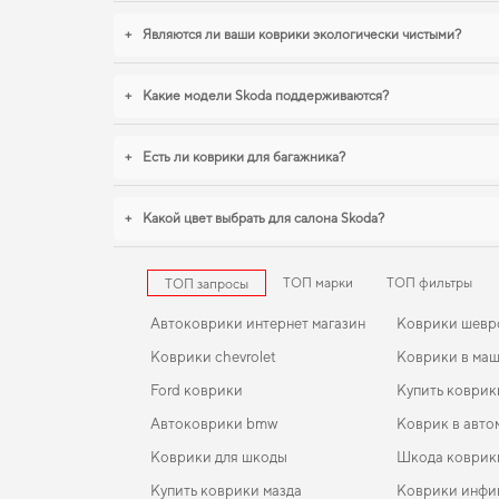
+
Являются ли ваши коврики экологически чистыми?
+
Какие модели Skoda поддерживаются?
+
Есть ли коврики для багажника?
+
Какой цвет выбрать для салона Skoda?
ТОП марки
ТОП фильтры
ТОП запросы
Автоковрики интернет магазин
Коврики шевр
Коврики chevrolet
Коврики в ма
Ford коврики
Купить коврик
Автоковрики bmw
Коврик в авто
Коврики для шкоды
Шкода коврик
Купить коврики мазда
Коврики инфи