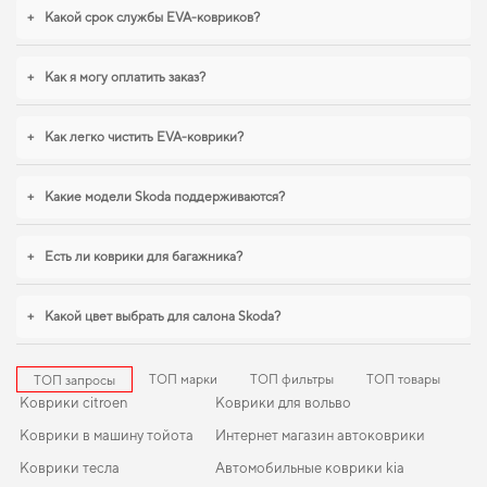
вид,
volvo v50 коврики
,
коврики джили мк
уверенно справляются с
+
Какой срок службы EVA-ковриков?
нагрузками. Мы всегда готовы поддерживать вас в уходе за автомобилем и
предлагать только действительно достойные товары.
+
Как я могу оплатить заказ?
+
Как легко чистить EVA-коврики?
+
Какие модели Skoda поддерживаются?
+
Есть ли коврики для багажника?
+
Какой цвет выбрать для салона Skoda?
ТОП марки
ТОП фильтры
ТОП товары
ТОП запросы
Коврики citroen
Коврики для вольво
Коврики в машину тойота
Интернет магазин автоковрики
Коврики тесла
Автомобильные коврики kia