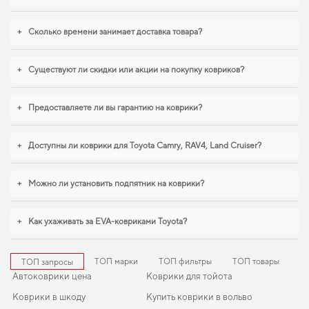
+
Сколько времени занимает доставка товара?
+
Существуют ли скидки или акции на покупку ковриков?
+
Предоставляете ли вы гарантию на коврики?
+
Доступны ли коврики для Toyota Camry, RAV4, Land Cruiser?
+
Можно ли установить подпятник на коврики?
+
Как ухаживать за EVA-ковриками Toyota?
ТОП марки
ТОП фильтры
ТОП товары
ТОП запросы
Автоковрики цена
Коврики для тойота
Коврики в шкоду
Купить коврики в вольво