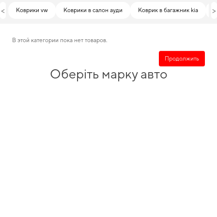
<
>
Коврики vw
Коврики в салон ауди
Коврик в багажник kia
К
В этой категории пока нет товаров.
Продолжить