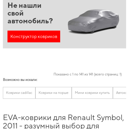
Не нашли
свой
автомобиль?
Конструктор ковриков
Показано с 1 по 141 из 141 (всего страниц: 1)
Возможно вы искали:
Коврики cadillac
Коврики на порше
Мини коврики купить
Автоков
EVA-коврики для Renault Symbol,
2011 - разумный выбор для