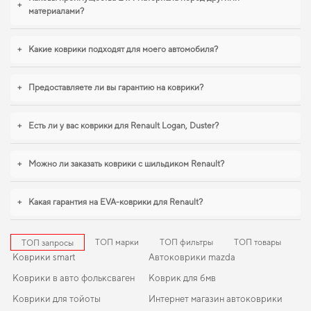
важна точная посадка и аккуратный вид,
коврик для skoda fabia купить
будет
+
материалами?
удачным выбором. Продуманная защита пола начинается с правильного
выбора,
коврики для outlander багажника mitsubishi
,
коврики для audi a8
становятся разумным выбором водителя. Продолжим работать для вашего
+
Какие коврики подходят для моего автомобиля?
комфорта и предлагать товары, которым можно доверять каждый день.
+
Предоставляете ли вы гарантию на коврики?
+
Есть ли у вас коврики для Renault Logan, Duster?
+
Можно ли заказать коврики с шильдиком Renault?
+
Какая гарантия на EVA-коврики для Renault?
ТОП марки
ТОП фильтры
ТОП товары
ТОП запросы
Коврики smart
Автоковрики mazda
Коврики в авто фольксваген
Коврик для бмв
Коврики для тойоты
Интернет магазин автоковрики