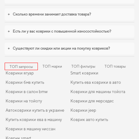
+
Сколько времени занимает доставка товара?
+
Есть ли у вас коврики с повышенной износостойкостью?
+
Существуют ли скидки или акции на покупку ковриков?
ТОП марки
ТОП фильтры
ТОП товары
ТОП запросы
Коврики ягуар
Smart коврики
Коврики бмв купить
Купить ева коврики в авто
Коврики в салон bmw
Коврики для машины тойота
Коврики на тойоту
Коврики для мерседес
Автоковрики купить в украине
Коврики jeep
Купить коврики ева в машину
Коврик авто купить
Коврики в машину ниссан
Коврик smart