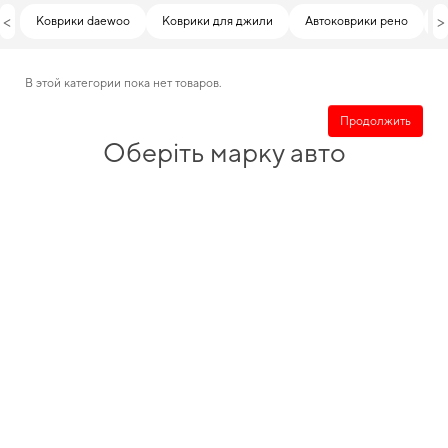
<
>
Коврики daewoo
Коврики для джили
Автоковрики рено
К
В этой категории пока нет товаров.
Продолжить