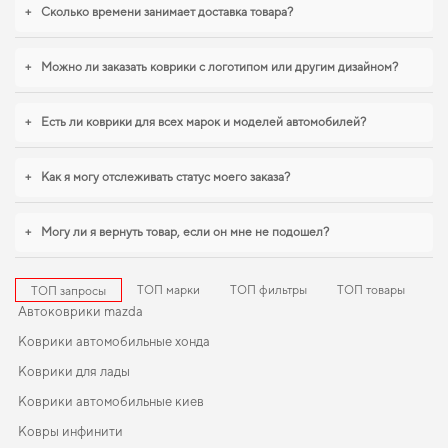
требованиям
+
Сколько времени занимает доставка товара?
Коврики из EVA материала отличаются высоким качеством и дизайном,
+
Можно ли заказать коврики с логотипом или другим дизайном?
который позволит вам
коврики ева в украине
гарантирует легкость ухода и
поддержание идеального внешнего вида на долгие годы. Для тех, кто
ценит чистоту и практичность,
купить коврики для hyundai veloster
удобно
+
Есть ли коврики для всех марок и моделей автомобилей?
прямо на сайте. Когда требуется баланс между эстетикой и
функциональностью,
коврики на митсубиси аутлендер
,
коврики для gmc
terrain
уверенно справляются с нагрузками. И дальше будем помогать вам
+
Как я могу отслеживать статус моего заказа?
поддерживать авто в отличном состоянии, предлагая только качественную
продукцию.
+
Могу ли я вернуть товар, если он мне не подошел?
ТОП марки
ТОП фильтры
ТОП товары
ТОП запросы
Автоковрики mazda
Коврики автомобильные хонда
Коврики для лады
Коврики автомобильные киев
Ковры инфинити