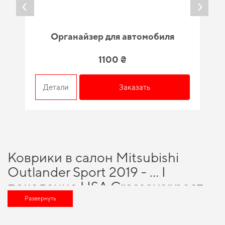
Органайзер для автомобиля
1100 ₴
Детали
Заказать
Коврики в салон Mitsubishi
Outlander Sport 2019 - … I
поколение USA Crossover рест -
разумный выбор для каждого
Развернуть
автовладельца