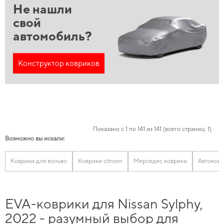
Не нашли
свой
автомобиль?
Конструктор ковриков
Показано с 1 по 141 из 141 (всего страниц: 1)
Возможно вы искали:
Коврики для вольво
Коврики citroen
Мерседес коврики
Автоковр
EVA-коврики для Nissan Sylphy,
2022 - разумный выбор для