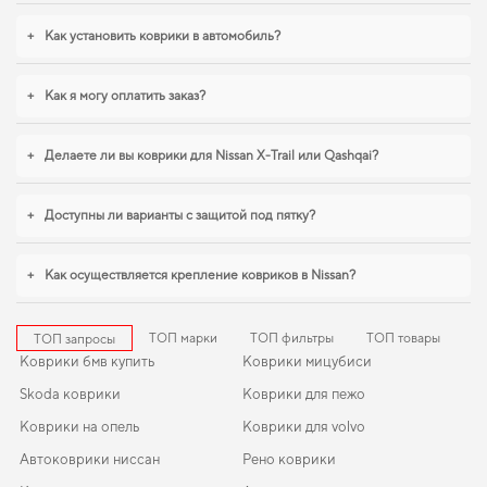
сейчас. Когда требуется баланс между эстетикой и функциональностью,
коврики для daihatsu sirion
,
коврик для ваз 2105 цена
обеспечивают
+
Как установить коврики в автомобиль?
надежную эксплуатацию. И дальше будем помогать вам поддерживать авто
в отличном состоянии, предлагая только качественную продукцию.
+
Как я могу оплатить заказ?
+
Делаете ли вы коврики для Nissan X-Trail или Qashqai?
+
Доступны ли варианты с защитой под пятку?
+
Как осуществляется крепление ковриков в Nissan?
ТОП марки
ТОП фильтры
ТОП товары
ТОП запросы
Коврики бмв купить
Коврики мицубиси
Skoda коврики
Коврики для пежо
Коврики на опель
Коврики для volvo
Автоковрики ниссан
Рено коврики