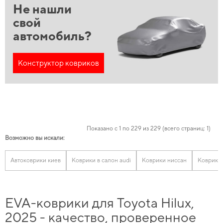
Не нашли
свой
автомобиль?
Конструктор ковриков
Показано с 1 по 229 из 229 (всего страниц: 1)
Возможно вы искали:
Автоковрики киев
Коврики в салон audi
Коврики ниссан
Коврики
EVA-коврики для Toyota Hilux,
2025 - качество, проверенное