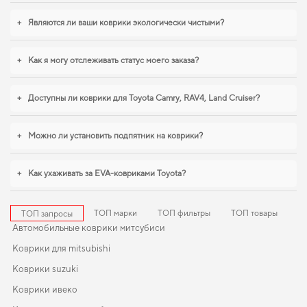
вид,
коврики для авто nissan tiida
,
коврики toyota venza
обеспечивают
надежную эксплуатацию. Продолжим работать для вашего комфорта и
+
Являются ли ваши коврики экологически чистыми?
предлагать товары, которым можно доверять каждый день.
+
Как я могу отслеживать статус моего заказа?
+
Доступны ли коврики для Toyota Camry, RAV4, Land Cruiser?
+
Можно ли установить подпятник на коврики?
+
Как ухаживать за EVA-ковриками Toyota?
ТОП марки
ТОП фильтры
ТОП товары
ТОП запросы
Автомобильные коврики митсубиси
Коврики для mitsubishi
Коврики suzuki
Коврики ивеко