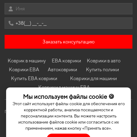
Коврики в салон Chery Amulet 2003-2014 I поколение EU
Liftback
Коврики в салон Subaru Impreza GK 2016 - 2022 V поколение
USA Sedan
Коврики в салон Opel Combo C 2001 - 2011 II поколение EU
Minivan
Заказать консультацию
Коврики в салон Skoda Kodiaq 2021 - 2023 I поколение EU
Crossover рест 5-ти местная
Коврики в салон Kia Optima (JF) 2015-2020 IV поколение EU
Коврик в машину
ЕВА коврики
Коврики в авто
Universal
Коврики ЕВА
Автоковрики
Купить полики
Коврики в салон Mazda 626 (GC) 1983 - 1987 II поколение EU
Coupe
Купить ЕВА коврики
Коврики для машини
Коврики в машину ЕВА
Коврики Mitsubishi Grandis 2003 - 2011 I поколение EU Minivan
7-ми местная
Мы используем файлы cookie 🍪
Коврики Peugeot 309 1985 - 1989 I поколение EU Hatchback
Этот сайт использует файлы cookie для обеспечения его
корректной работы, анализа посещаемости и
Политика конфиденциальности
Публичная оферта
персонализации контента. Вы можете настроить
использование файлов cookie или согласиться с их
применением, нажав кнопку «Принять все».