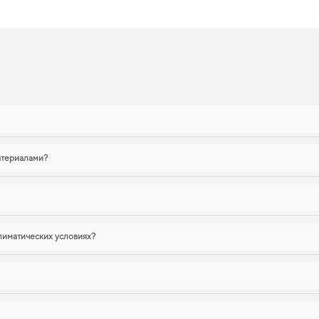
ы
атериалами?
лиматических условиях?