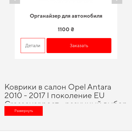
Органайзер для автомобиля
1100 ₴
Детали
Заказать
Коврики в салон Opel Antara
2010 - 2017 I поколение EU
Crossover рест - разумный выбор
для каждого автовладельца
Развернуть
Подберите полезные дополнения для машины,
купить коврики в машину
eva
и почувствовать себя увереннее на дороге благодаря высокой