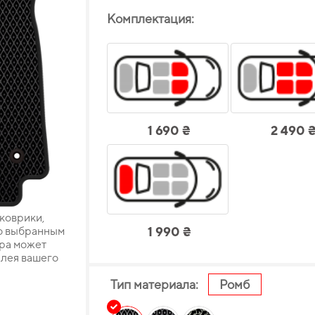
Комплектация:
1 690 ₴
2 490 
 коврики,
о выбранным
1 990 ₴
ара может
плея вашего
Тип материала:
Ромб