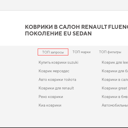
требовательных автомобилистов. Обновите функциональност
Коврики в салон Renault F
требованиям
КОВРИКИ В САЛОН RENAULT FLUENCE 
ПОКОЛЕНИЕ EU SEDAN
Созданные из прочного EVA материала, наши коврики обес
и функциональности. Для тех, кто ценит чистоту и практично
renault grand scenic
становятся разумным выбором водителя. 
ТОП марки
ТОП фильтры
ТОП запросы
Купить коврики suzuki
Коврик для lex
Коврик мерседес
Коврики для б
Авто коврики тойота
Коврики в сал
Коврики для renault
Коврики great 
Рено коврики
Коврики в бмв
Киа коврики
Автомобильны
Коврики chevrolet
EVA-коврики для Volkswagen Vento 1998
Коврики в салон Seat Leon 1998 - 2006 I поколени
Коврики для s
Hatchback 5-ти дверная