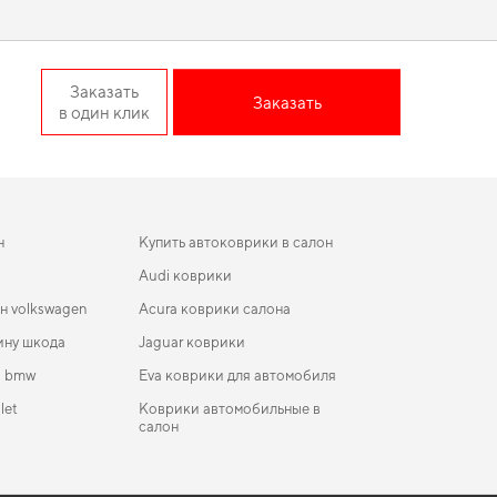
незаменимым помощником в дороге.
Sedan отвечает всем вашим
Заказать
Заказать
в один клик
лает поездку комфортной благодаря продуманному дизайну
ете интерьер автомобиля,
коврики на сандеро
,
коврики для
торые оправдывают ожидания.
н
Купить автоковрики в салон
Audi коврики
н volkswagen
Acura коврики салона
ину шкода
Jaguar коврики
и bmw
Eva коврики для автомобиля
let
Коврики автомобильные в
салон
коврики для Nissan Sentra 2026
ики в салон Cadillac XTS 2012-2019 USA Sedan
Коврики Zeekr