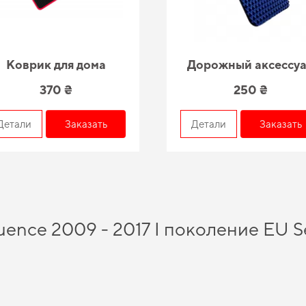
Коврик для дома
Дорожный аксессу
370 ₴
250 ₴
Детали
Заказать
Детали
Заказать
luence 2009 - 2017 I поколение EU 
ки на mini
и в короткие сроки получить качественное изделие, отвечающее в
удивит. Выбирайте практичное решение для авто,
заказать коврики ева в машину
альный комфорт от использования
автомобильные коврики honda
и гарантирует