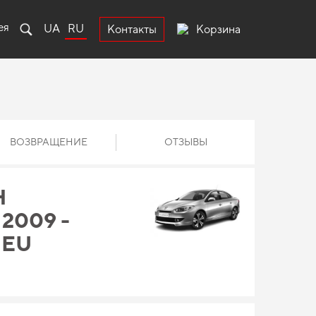
ея
UA
RU
Корзина
Контакты
ВОЗВРАЩЕНИЕ
ОТЗЫВЫ
Н
2009 -
 EU