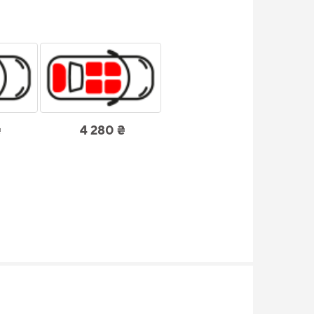
₴
4 280 ₴