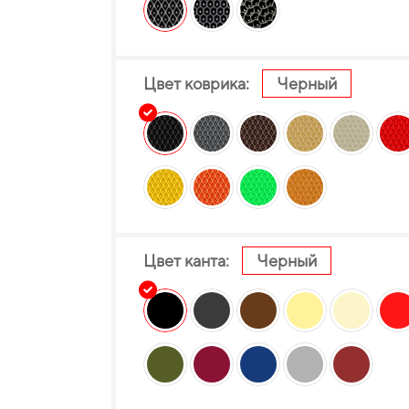
Цвет коврика:
Черный
Цвет канта:
Черный