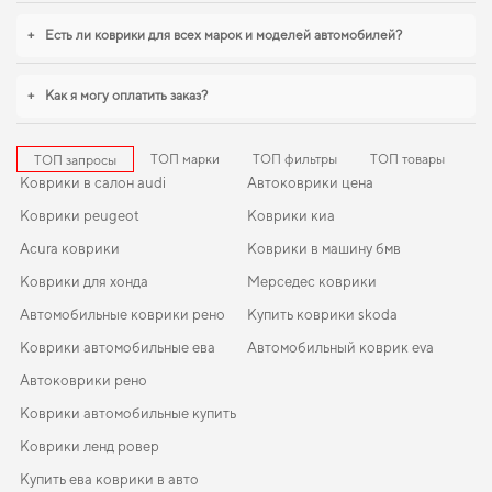
коврики для opel vivaro
логично дополнят оснащение салона. С
удовольствием продолжим помогать вам заботиться о вашем авто и
+
Есть ли коврики для всех марок и моделей автомобилей?
рекомендовать продукцию, в надежности которой уверены.
+
Как я могу оплатить заказ?
ТОП марки
ТОП фильтры
ТОП товары
ТОП запросы
Коврики в салон audi
Автоковрики цена
Коврики peugeot
Коврики киа
Acura коврики
Коврики в машину бмв
Коврики для хонда
Мерседес коврики
Автомобильные коврики рено
Купить коврики skoda
Коврики автомобильные ева
Автомобильный коврик eva
Автоковрики рено
Коврики автомобильные купить
Коврики ленд ровер
Купить ева коврики в авто