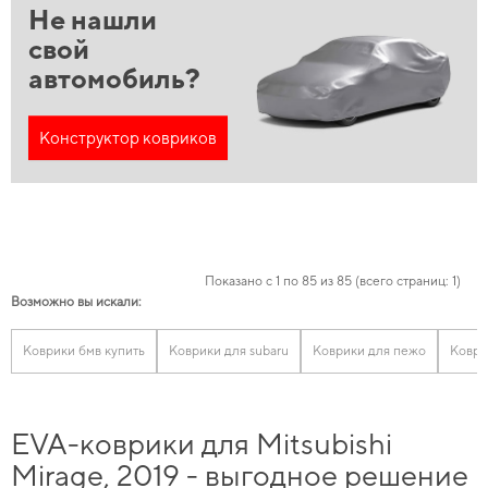
Не нашли
свой
автомобиль?
Конструктор ковриков
Показано с 1 по 85 из 85 (всего страниц: 1)
Возможно вы искали:
Коврики бмв купить
Коврики для subaru
Коврики для пежо
Коври
EVA-коврики для Mitsubishi
Mirage, 2019 - выгодное решение