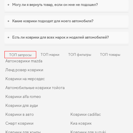
купить
стоит уже сейчас. Продуманная защита пола начинается с
+
Могу ли я вернуть товар, если он мне не подошел?
правильного выбора,
mini cooper коврики для салона
,
коврики для volvo
c30
уверенно справляются с нагрузками. Мы всегда готовы поддерживать
вас в уходе за автомобилем и предлагать только действительно достойные
+
Какие коврики подходят для моего автомобиля?
товары.
+
Есть ли коврики для всех марок и моделей автомобилей?
ТОП марки
ТОП фильтры
ТОП товары
ТОП запросы
Автоковрики mazda
Ленд ровер коврики
Коврики на мерседес
Автомобильные коврики тойота
Коврики alfa romeo
Коврики для ауди
Коврики в авто
Коврики cadillac
Смарт коврики
Киа коврик
Коврики для хонды
Коврики для suzuki