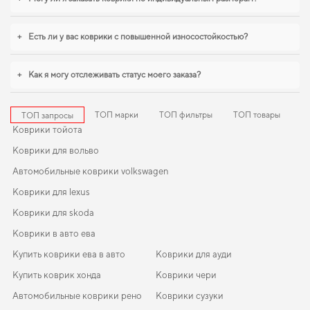
защищает ваш автомобиль от износа и сохраняет его первоначальный
внешний вид. Для тех, кто ценит чистоту и практичность,
купить коврик для
mazda 3
поможет быстро решить задачу без лишних хлопот. Для
+
Есть ли у вас коврики с повышенной износостойкостью?
владельцев, которые ценят порядок в автомобиле,
коврики в салон для
peugeot partner
,
eva коврики для toyota verso
становятся разумным выбором
водителя. Рады быть полезными в заботе о вашем автомобиле и предлагать
+
Как я могу отслеживать статус моего заказа?
решения, которые оправдывают ожидания.
ТОП марки
ТОП фильтры
ТОП товары
ТОП запросы
Коврики тойота
Коврики для вольво
Автомобильные коврики volkswagen
Коврики для lexus
Коврики для skoda
Коврики в авто ева
Купить коврики ева в авто
Коврики для ауди
Купить коврик хонда
Коврики чери
Автомобильные коврики рено
Коврики сузуки