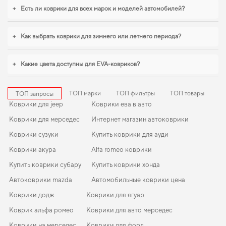
баланс между качеством, безопасностью и эстетикой для вашего
+
Есть ли коврики для всех марок и моделей автомобилей?
автомобиля. Стремитесь к порядку в салоне,
купить коврики для хонда
цивик
становится разумным решением. Для владельцев, которые ценят
порядок в автомобиле,
коврики для chevrolet cruze
,
eva коврики для
+
Как выбрать коврики для зимнего или летнего периода?
volkswagen e golf
станут практичным решением на каждый день. Будем
рады и в дальнейшем помогать вам ухаживать за автомобилем и предлагать
только проверенные решения высокого качества.
+
Какие цвета доступны для EVA-ковриков?
ТОП марки
ТОП фильтры
ТОП товары
ТОП запросы
Коврики для jeep
Коврики ева в авто
Коврики для мерседес
Интернет магазин автоковрики
Коврики сузуки
Купить коврики для ауди
Коврики акура
Alfa romeo коврики
Купить коврики субару
Купить коврики хонда
Автоковрики mazda
Автомобильные коврики цена
Коврики додж
Коврики для ягуар
Коврик альфа ромео
Коврики для авто мерседес
Коврики на мерседес
Коврики для форд