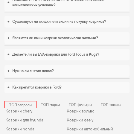
порядку в салоне,
купить коврики для тойота камри
становится разумным
+
климатических условиях?
решением. Когда важна точная подгонка и аккуратный внешний вид,
eva
коврики для alfa romeo 155
,
коврики чери кимо
помогают поддерживать
чистоту без лишних усилий. И дальше будем помогать вам поддерживать
+
Существуют ли скидки или акции на покупку ковриков?
авто в отличном состоянии, предлагая только качественную продукцию.
+
Являются ли ваши коврики экологически чистыми?
+
Делаете ли вы EVA-коврики для Ford Focus и Kuga?
+
Нужно ли снятие лекал?
+
Как крепятся коврики в Ford?
ТОП марки
ТОП фильтры
ТОП товары
ТОП запросы
Коврики chery
Коврик вольво
Коврики для hyundai
Коврики geely
Коврики honda
Коврики автомобильный