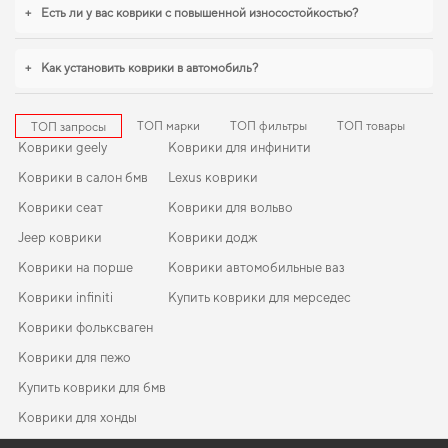
интерьер автомобиля,
коврики для mitsubishi l200
,
dodge caliber коврики
+
Есть ли у вас коврики с повышенной износостойкостью?
станут практичным решением на каждый день. С удовольствием
продолжим помогать вам заботиться о вашем авто и рекомендовать
продукцию, в надежности которой уверены.
+
Как установить коврики в автомобиль?
ТОП марки
ТОП фильтры
ТОП товары
ТОП запросы
Коврики geely
Коврики для инфинити
Коврики в салон бмв
Lexus коврики
Коврики сеат
Коврики для вольво
Jeep коврики
Коврики додж
Коврики на порше
Коврики автомобильные ваз
Коврики infiniti
Купить коврики для мерседес
Коврики фольксваген
Коврики для пежо
Купить коврики для бмв
Коврики для хонды
Коврики автомобильные цены
Коврики lexus
EVA-коврики для Peugeot Partner 2018
Коврики в салон Lexus IS 250 (XE2) 2005-2013 II поколение
Коврики мерседес