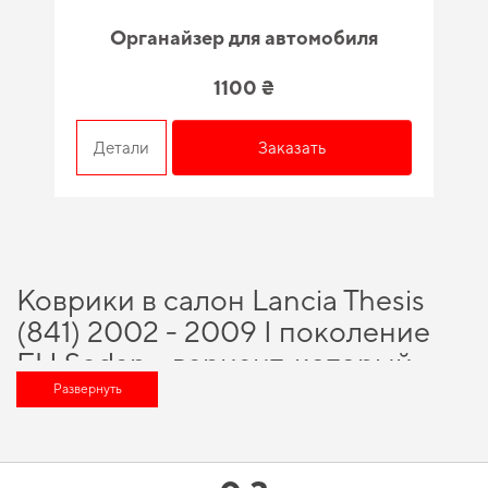
Органайзер для автомобиля
1100 ₴
Детали
Заказать
Коврики в салон Lancia Thesis
(841) 2002 - 2009 I поколение
EU Sedan - вариант, который
оценит любой автомобильный
Развернуть
энтузиаст
С доверенным брендом и крепкой репутацией, вы можете рассчитывать
на непревзойденное качество продукции, а именно
купить коврики для