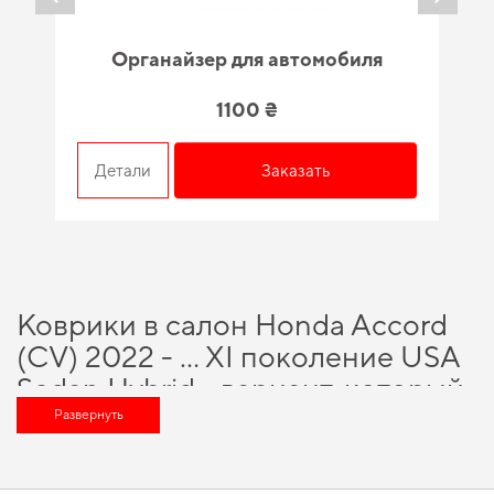
Органайзер для автомобиля
1100 ₴
Детали
Заказать
Коврики в салон Honda Accord
(CV) 2022 - … XI поколение USA
Sedan Hybrid - вариант, который
оценит любой автомобильный
Развернуть
энтузиаст
Технологии и инновации, на которых построено наше производство,