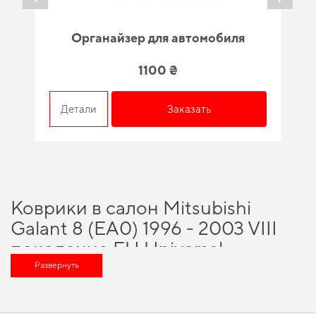
Органайзер для автомобиля
1100 ₴
Детали
Заказать
Коврики в салон Mitsubishi
Galant 8 (EA0) 1996 - 2003 VIII
поколение EU Universal -
разумный выбор для каждого
Развернуть
автовладельца
Выбирайте практичные решения для водителей,
купить коврики mazda
и