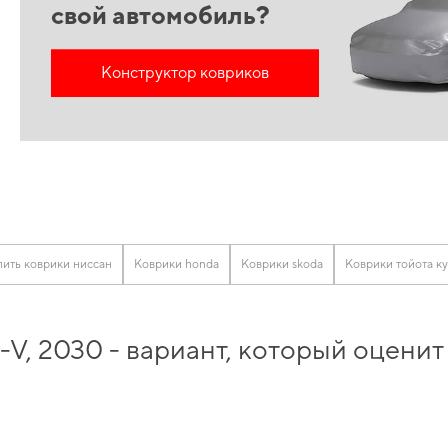
свой автомобиль?
Конструктор ковриков
пить коврики ниссан
Коврики honda
Коврики skoda
Коврики тойота к
V, 2030 - вариант, который оцени
 купить
и обеспечить своему автомобилю максимально возможный комфорт и з
ивит. Выбирайте практичное решение для авто,
коврики автомобильные на зака