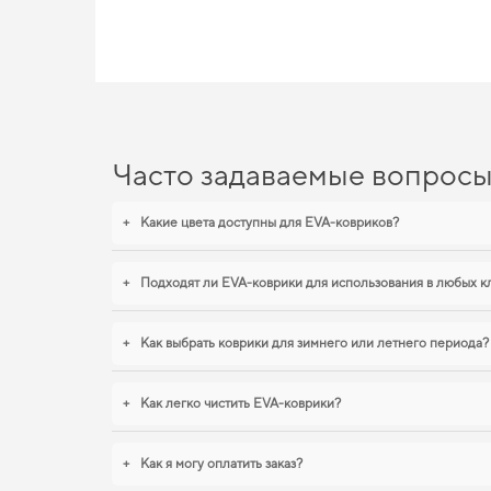
пользователям удовлетворять все нужды их автомобилей, не
функциональность своего авто,
аксессуары для автомобилист
EVA-коврики для Honda XN-
Наша продукция из EVA материала сочетает в себе передовые
Когда важна точная посадка и аккуратный вид,
купить коврики
chevrolet malibu
уверенно справляются с нагрузками. Продолж
Часто задаваемые вопрос
+
Какие цвета доступны для EVA-ковриков?
+
Подходят ли EVA-коврики для использования в любых к
+
Как выбрать коврики для зимнего или летнего периода?
+
Как легко чистить EVA-коврики?
+
Как я могу оплатить заказ?