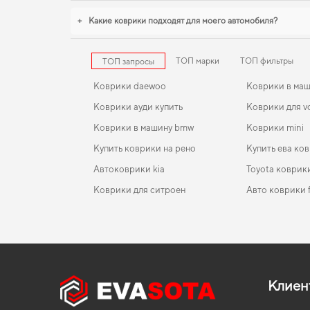
+
Какие коврики подходят для моего автомобиля?
ТОП марки
ТОП фильтры
ТОП запросы
Коврики daewoo
Коврики в маш
Коврики ауди купить
Коврики для v
Коврики в машину bmw
Коврики mini
Купить коврики на рено
Купить ева ков
Автоковрики kia
Toyota коврик
Коврики для ситроен
Авто коврики 
Коврики daewoo
EVA-коврики для Chevrolet Spark 2013
Коврики в салон Jaguar XF (X260) 2015-… II покол
Коврики для л
USA Sedan
Коврики мазда
EVA-коврики для Land Rover Discovery 2026
Коврики воль
Коврики в салон Opel Corsa B 1993 - 2000 II поко
Коврики kia
EVA-коврики для Peugeot 508 2019
Коврики тесл
EU Hatchback 3-х дверная
Клиен
Коврики opel
EVA-коврики для Nissan NV200 2015
Коврики тойо
Коврики в салон Beijing EV5 2019-… I поколение C
Minivan