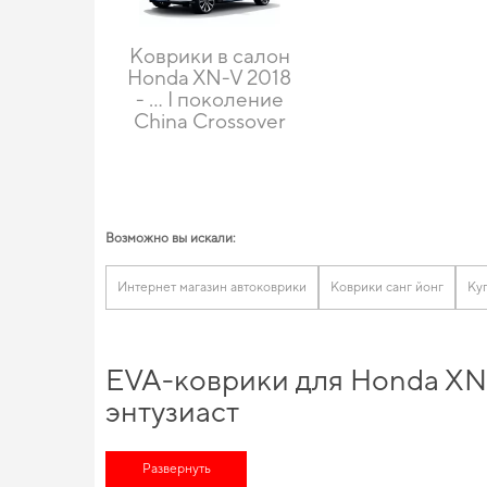
Коврики в салон
Honda XN-V 2018
- … I поколение
China Crossover
Возможно вы искали:
Интернет магазин автоковрики
Коврики санг йонг
Ку
EVA-коврики для Honda XN-
энтузиаст
Подберите полезные дополнения для машины,
dodge коврики
обновить салон автомобиля -
Развернуть
ева полики цена
приятно вас уд