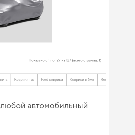
Показано с 1 по 127 из 127 (всего страниц: 1)
упить
Коврики газ
Ford коврики
Коврики в бмв
Renault коврики
т любой автомобильный
ащиту на дороге при любых погодных условиях. Хотите
з
можно всего в пару кликов. Наш набор товаров позволяет