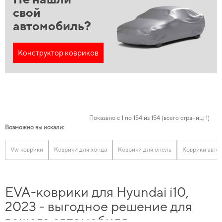
свой
автомобиль?
Конструктор ковриков
Показано с 1 по 154 из 154 (всего страниц: 1)
Возможно вы искали:
Vw коврики
Коврики для хонда
Коврики для опель
Коврики авто
EVA-коврики для Hyundai i10,
2023 - выгодное решение для
вашего автомобиля