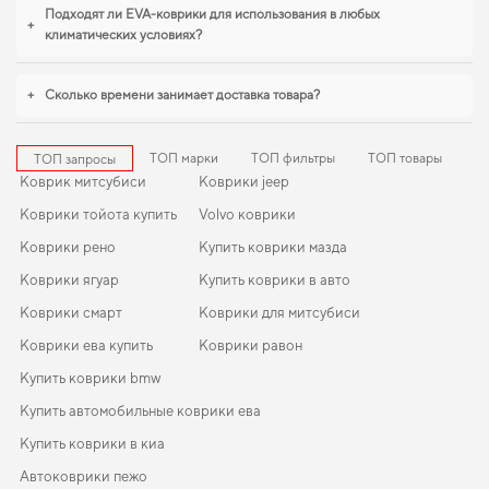
поездок особенно важна практичность,
коврики в рено каптур
,
коврики для
Подходят ли EVA-коврики для использования в любых
+
mazda 6
становятся разумным выбором водителя. Мы всегда готовы
климатических условиях?
поддерживать вас в уходе за автомобилем и предлагать только
действительно достойные товары.
+
Сколько времени занимает доставка товара?
ТОП марки
ТОП фильтры
ТОП товары
ТОП запросы
Коврик митсубиси
Коврики jeep
Коврики тойота купить
Volvo коврики
Коврики рено
Купить коврики мазда
Коврики ягуар
Купить коврики в авто
Коврики смарт
Коврики для митсубиси
Коврики ева купить
Коврики равон
Купить коврики bmw
Купить автомобильные коврики ева
Купить коврики в киа
Автоковрики пежо