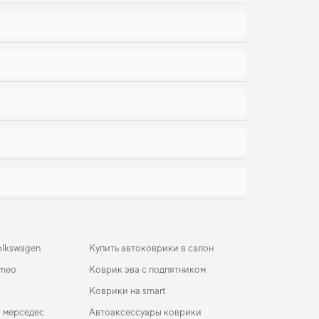
olkswagen
Купить автоковрики в салон
omeo
Коврик эва с подпятником
Коврики на smart
 мерседес
Автоаксессуары коврики