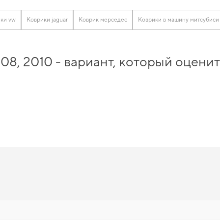
ки vw
Коврики jaguar
Коврик мерседес
Коврики в машину митсубиси
08, 2010 - вариант, который оцен
 в автомобиль
и почувствовать себя увереннее на дороге благодаря высокой н
ярность. Сделайте интерьер аккуратнее,
ева коврики заказать
можно всего в п
 от использования
коврики автомобильные опель
и даст возможность автомоб
уары для машины интернет магазин
подарят вам уверенность в надежности и бе
08, 2010 отвечает всем вашим тре
с учетом современных требований безопасности и комфорта,
ева коврики крас
инается с мелочей,
купить коврики для nissan note
можно без лишних затрат вр
тановятся разумным выбором водителя. Мы всегда готовы поддерживать вас в у
ы