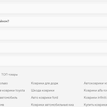
зайном?
ТОП товары
ольво
Коврики для додж
Автоковрики v
 коврики toyota
Шкода коврики
Коврики alfa r
 автомобиль
Авто коврики ford
Коврики infiniti
бмв
Коврики автомобильные киа
Купить коврики