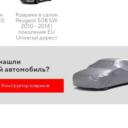
он
Коврики в салон
10
Peugeot 508 SW
2010 - 2014 I
U
поколение EU
Universal дорест
нашли
й автомобиль?
Конструктор ковриков