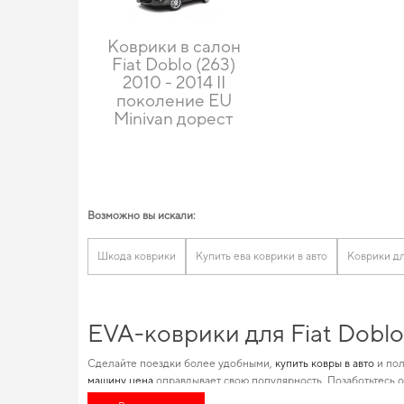
Коврики в салон
Fiat Doblo (263)
2010 - 2014 II
поколение EU
Minivan дорест
Возможно вы искали:
Шкода коврики
Купить ева коврики в авто
Коврики д
EVA-коврики для Fiat Dobl
Сделайте поездки более удобными,
купить ковры в авто
и пол
машину цена
оправдывает свою популярность. Позаботьтесь о
подарить вам максимальный комфорт от использования
автом