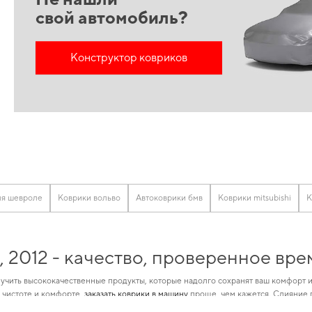
свой автомобиль?
Конструктор ковриков
ля шевроле
Коврики вольво
Автоковрики бмв
Коврики mitsubishi
К
o, 2012 - качество, проверенное в
учить высококачественные продукты, которые надолго сохранят ваш комфорт и
 чистоте и комфорте,
заказать коврики в машину
проще, чем кажется. Слияние 
обильные коврики renault
и зделает автомобиль более комфортным и долговеч