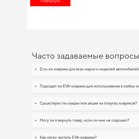
Развернуть
аксессуары
позволят вам наслаждаться более уютной и комфо
EVA-коврики для Fiat Dobl
Вы можете быть уверены в долговечности и прочности наших
купить коврики для mazda 6
становится разумным решением. 
решением на каждый день. И дальше будем помогать вам подд
Часто задаваемые вопрос
+
Есть ли коврики для всех марок и моделей автомобилей
+
Подходят ли EVA-коврики для использования в любых к
+
Существуют ли скидки или акции на покупку ковриков?
+
Могу ли я вернуть товар, если он мне не подошел?
+
Как легко чистить EVA-коврики?