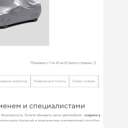
Показано с 1 по 61 из 61 (всего страниц: 1)
оврики крайслер
Коврики для тойоты
Subaru коврик
Коврики на опе
ременем и специалистами
 безопасность. Хотите обновить салон автомобиля -
коврики в
потенциала традиций и практических нововведений способно
ным. Позаботьтесь о комфорте в дороге,
автомобильная