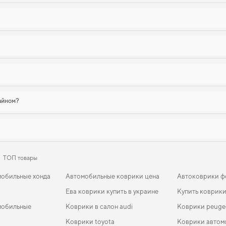
зайном?
ТОП товары
мобильные хонда
Автомобильные коврики цена
Автоковрики ф
Ева коврики купить в украине
Купить коврики
мобильные
Коврики в салон audi
Коврики peuge
Коврики toyota
Коврики автом