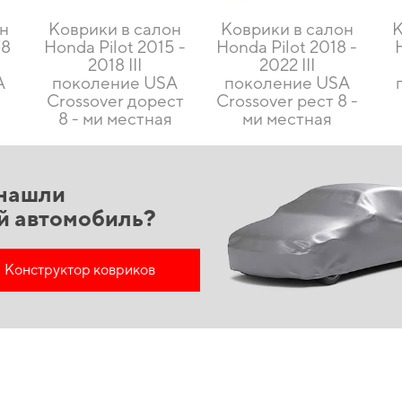
он
Коврики в салон
Коврики в салон
К
08
Honda Pilot 2015 -
Honda Pilot 2018 -
2018 III
2022 III
A
поколение USA
поколение USA
и
Crossover дорест
Crossover рест 8 -
8 - ми местная
ми местная
нашли
й автомобиль?
Конструктор ковриков