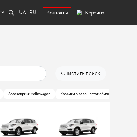
ея
UA
RU
Корзина
Контакты
Очистить поиск
Автоковрики volkswagen
Коврики в салон автомобиля ауди
Ковр