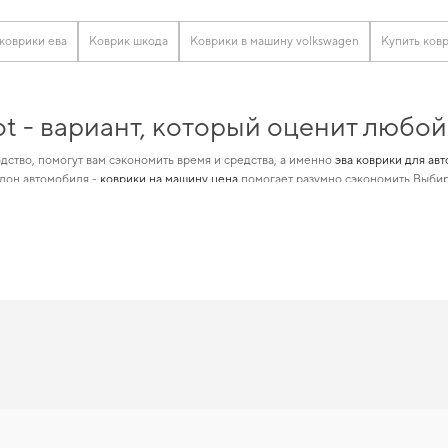
коврики ева
Коврик шкода
Коврики в машину volkswagen
Купить ков
ot - вариант, который оценит любо
дство, помогут вам сэкономить время и средства, а именно
эва коврики для авт
алон автомобиля -
коврики на машину цена
помогает разумно сэкономить Выбир
ококлассные автотовары, идеально подходящие для определенной марки авто
ы. Сделайте поездки более удобными,
интернет магазин аксессуары для машин
ot — лучший выбор по цене и качес
изайном, который позволит вам
коврики eva производство
гарантирует легкост
врики для mitsubishi colt
поможет быстро решить задачу без лишних хлопот. Дл
ют надежную эксплуатацию. С удовольствием продолжим помогать вам заботит
ы