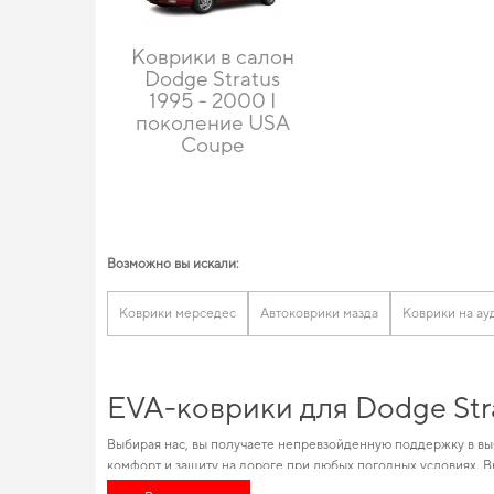
Коврики в салон
Dodge Stratus
1995 - 2000 I
поколение USA
Coupe
Возможно вы искали:
Коврики мерседес
Автоковрики мазда
Коврики на ау
EVA-коврики для Dodge Str
Выбирая нас, вы получаете непревзойденную поддержку в вы
комфорт и защиту на дороге при любых погодных условиях. 
коврики для машины
можно всего в пару кликов. Изобилие то