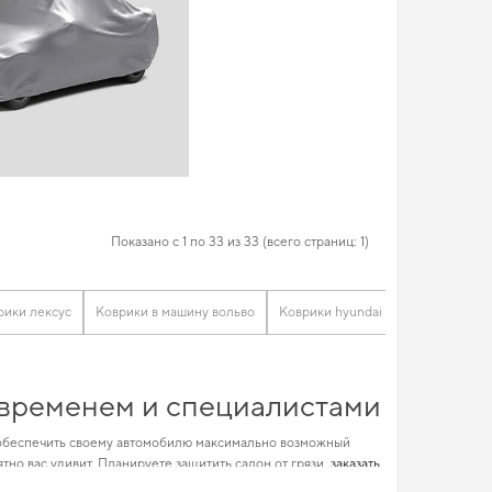
Показано с 1 по 33 из 33 (всего страниц: 1)
рики лексус
Коврики в машину вольво
Коврики hyundai
Коврики для 
е временем и специалистами
обеспечить своему автомобилю максимально возможный
тно вас удивит. Планируете защитить салон от грязи,
заказать
епную актуальность и качество для
коврики на jaguar
и