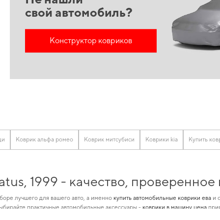
свой автомобиль?
Конструктор ковриков
ди
Коврик альфа ромео
Коврик митсубиси
Коврики kia
Купить ков
atus, 1999 - качество, проверенно
боре лучшего для вашего авто, а именно
купить автомобильные коврики ева
и 
Выбирайте практичные автомобильные аксессуары -
коврики в машину цена
прия
варов для конкретных марок автомобилей позволяет нам обеспечивать великол