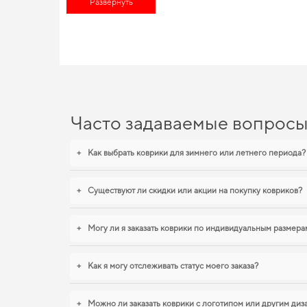
Развернуть
гарантирует долговечность и надежность решений даже для 
и эстетики вашему авто.
EVA-коврики для Dodge Stra
С нашими EVA ковриками ваш автомобиль будет выглядеть бо
Когда важна точная посадка и аккуратный вид,
купить коврики
x6
логично дополнят оснащение салона. Продолжим работать 
Часто задаваемые вопрос
+
Как выбрать коврики для зимнего или летнего периода?
+
Существуют ли скидки или акции на покупку ковриков?
+
Могу ли я заказать коврики по индивидуальным размера
+
Как я могу отслеживать статус моего заказа?
+
Можно ли заказать коврики с логотипом или другим ди