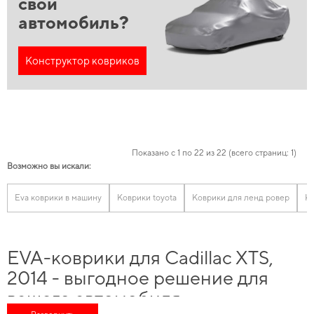
свой
автомобиль?
Конструктор ковриков
Показано с 1 по 22 из 22 (всего страниц: 1)
Возможно вы искали:
Eva коврики в машину
Коврики toyota
Коврики для ленд ровер
К
EVA-коврики для Cadillac XTS,
2014 - выгодное решение для
вашего автомобиля