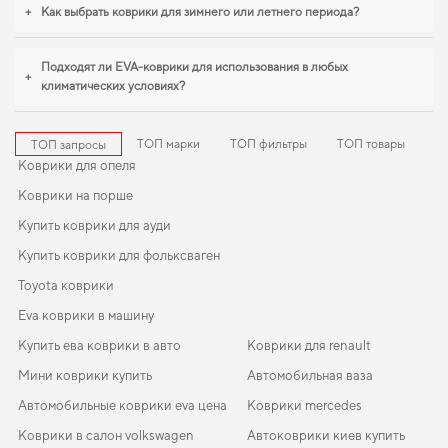
становятся разумным выбором водителя. Будем рады и в дальнейшем
+
Как выбрать коврики для зимнего или летнего периода?
помогать вам ухаживать за автомобилем и предлагать только проверенные
решения высокого качества.
Подходят ли EVA-коврики для использования в любых
+
климатических условиях?
ТОП марки
ТОП фильтры
ТОП товары
ТОП запросы
Коврики для опеля
Коврики на порше
Купить коврики для ауди
Купить коврики для фольксваген
Toyota коврики
Eva коврики в машину
Купить ева коврики в авто
Коврики для renault
Мини коврики купить
Автомобильная ваза
Автомобильные коврики eva цена
Коврики mercedes
Коврики в салон volkswagen
Автоковрики киев купить