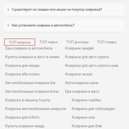
сохранить интерьер в идеальном состоянии,
купить коврики для hyundai
accent
можно без лишних затрат времени. Когда требуется баланс между
+
Существуют ли скидки или акции на покупку ковриков?
эстетикой и функциональностью,
коврик для citroen c2
,
коврики для ь
toyota corolla
станут практичным решением на каждый день. Продолжим
работать для вашего комфорта и предлагать товары, которым можно
+
Как установить коврики в автомобиль?
доверять каждый день.
ТОП марки
ТОП фильтры
ТОП товары
ТОП запросы
Ева коврики в автомобиль
Коврики хендай
Купить коврики в авто в киеве
Коврики для авто купить
Коврики для мазды
Коврики для авто купить киев
Коврики alfa romeo
Коврики на ваз
Автомобильные коврики kia
Автоковрики цена
Автомобильные коврики bmw
Ева коврики в авто
Коврики в машину toyota
Коврики cadillac
Коврики автомобильные шевроле
Коврики для volkswagen
Коврики для infiniti
Коврики киа
Купить коврики мазда
Коврики для бмв