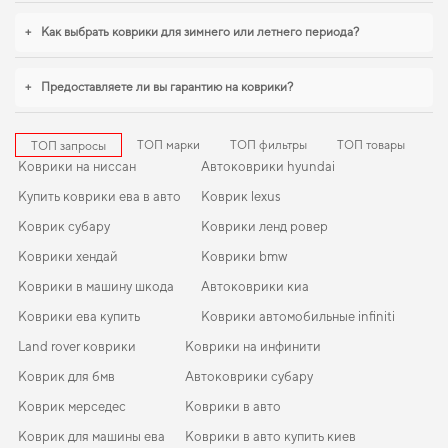
для gaz 3110
обеспечивают надежную эксплуатацию. Будем рады и в
дальнейшем помогать вам ухаживать за автомобилем и предлагать только
+
Как выбрать коврики для зимнего или летнего периода?
проверенные решения высокого качества.
+
Предоставляете ли вы гарантию на коврики?
ТОП марки
ТОП фильтры
ТОП товары
ТОП запросы
Коврики на ниссан
Автоковрики hyundai
Купить коврики ева в авто
Коврик lexus
Коврик субару
Коврики ленд ровер
Коврики хендай
Коврики bmw
Коврики в машину шкода
Автоковрики киа
Коврики ева купить
Коврики автомобильные infiniti
Land rover коврики
Коврики на инфинити
Коврик для бмв
Автоковрики субару
Коврик мерседес
Коврики в авто
Коврик для машины ева
Коврики в авто купить киев