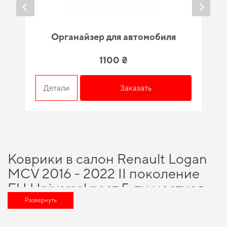
Органайзер для автомобиля
1100 ₴
Детали
Заказать
Коврики в салон Renault Logan
MCV 2016 - 2022 II поколение
EU Universal рест 5-ти местная -
вариант, который оценит любой
Развернуть
автомобильный энтузиаст