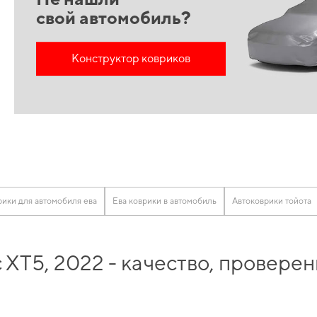
свой автомобиль?
Конструктор ковриков
ики для автомобиля ева
Ева коврики в автомобиль
Автоковрики тойота
c XT5, 2022 - качество, провере
боре лучшего для вашего авто, а именно
купить коврики на уаз
и в короткие ср