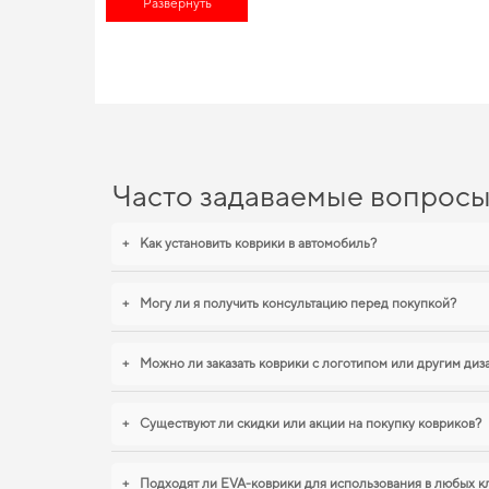
Развернуть
мировым стандартам автомобильной безопасности. Выбирайт
eva коврики
можно всего в пару кликов. Изобилие товаров дл
привлекательность вашего авто, повысив его ценность на ры
незабываемые впечатления.
EVA-коврики для Cadilla
Процесс изготовления наших ковриков из EVA материала учит
ваш индивидуальный стиль. Стремитесь к порядку в салоне,
к
Часто задаваемые вопрос
smart roadster
,
коврики для ford galaxy
обеспечивают надежную 
+
Как установить коврики в автомобиль?
+
Могу ли я получить консультацию перед покупкой?
+
Можно ли заказать коврики с логотипом или другим ди
+
Существуют ли скидки или акции на покупку ковриков?
+
Подходят ли EVA-коврики для использования в любых к