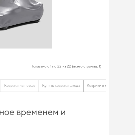
Показано с 1 по 22 из 22 (всего страниц: 1)
Коврики на порше
Купить коврики шкода
Коврики в машину митсубис
нное временем и
оки получить качественное изделие, отвечающее всем