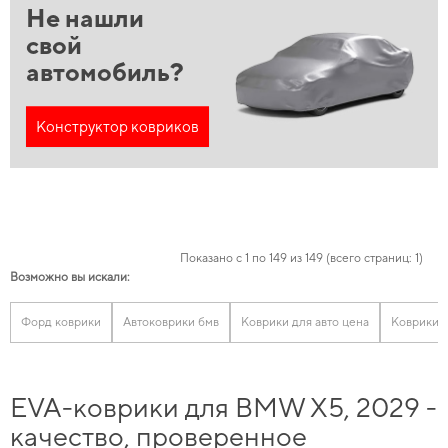
Не нашли
свой
автомобиль?
Конструктор ковриков
Показано с 1 по 149 из 149 (всего страниц: 1)
Возможно вы искали:
Форд коврики
Автоковрики бмв
Коврики для авто цена
Коврики 
EVA-коврики для BMW X5, 2029 -
качество, проверенное