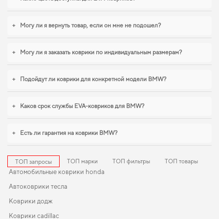
автомобиля,
коврики для lexus rx
,
коврики для ног fiat scudo
станут
практичным решением на каждый день. Рады быть полезными в заботе о
вашем автомобиле и предлагать решения, которые оправдывают ожидания.
+
Могу ли я вернуть товар, если он мне не подошел?
+
Могу ли я заказать коврики по индивидуальным размерам?
+
Подойдут ли коврики для конкретной модели BMW?
+
Каков срок службы EVA-ковриков для BMW?
+
Есть ли гарантия на коврики BMW?
ТОП марки
ТОП фильтры
ТОП товары
ТОП запросы
Автомобильные коврики honda
Автоковрики тесла
Коврики додж
Коврики cadillac