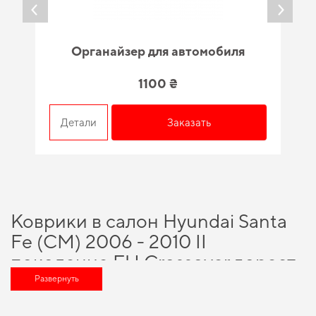
Органайзер для автомобиля
1100 ₴
Детали
Заказать
Коврики в салон Hyundai Santa
Fe (CM) 2006 - 2010 II
поколение EU Crossover дорест
7-ми местная - качество,
Развернуть
проверенное временем и