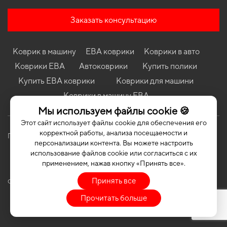
Коврики в салон Suzuki Alto 2009 - 2014 VII поколение Japan
Hatchback
Заказать консультацию
Коврики в салон Skoda Karoq 2018 - … I поколение EU Crossover
Коврики в салон Land Rover Range Rover SWB (L460) 2021-… V
Коврик в машину
ЕВА коврики
Коврики в авто
поколение EU Crossover Short
Коврики ЕВА
Автоковрики
Купить полики
Коврики в салон Renault Duster 2018 - 2024 II поколение EU
Crossover
Купить ЕВА коврики
Коврики для машини
Коврики в салон Kia Rio (DC) 2000-2005 I поколение EU
Коврики в машину ЕВА
Hatchback
Мы используем файлы cookie 🍪
Этот сайт использует файлы cookie для обеспечения его
корректной работы, анализа посещаемости и
Политика конфиденциальности
Публичная оферта
персонализации контента. Вы можете настроить
использование файлов cookie или согласиться с их
применением, нажав кнопку «Принять все».
Принять все
COPYRIGHT | EVASOTA © 2026 | ALL RIGHTS RESERVED
Прочитать больше