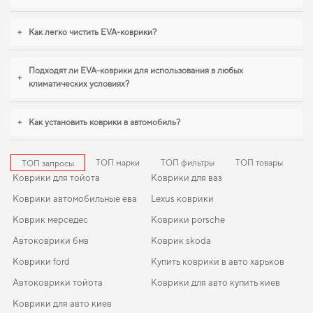
+
Как легко чистить EVA-коврики?
Подходят ли EVA-коврики для использования в любых
+
климатических условиях?
+
Как установить коврики в автомобиль?
ТОП марки
ТОП фильтры
ТОП товары
ТОП запросы
Коврики для тойота
Коврики для ваз
Коврики автомобильные ева
Lexus коврики
Коврик мерседес
Коврики porsche
Автоковрики бмв
Коврик skoda
Коврики ford
Купить коврики в авто харьков
Автоковрики тойота
Коврики для авто купить киев
Коврики для авто киев