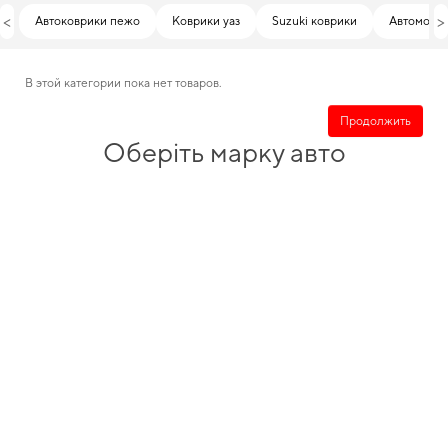
<
>
Автоковрики пежо
Коврики уаз
Suzuki коврики
Автомобил
В этой категории пока нет товаров.
Продолжить