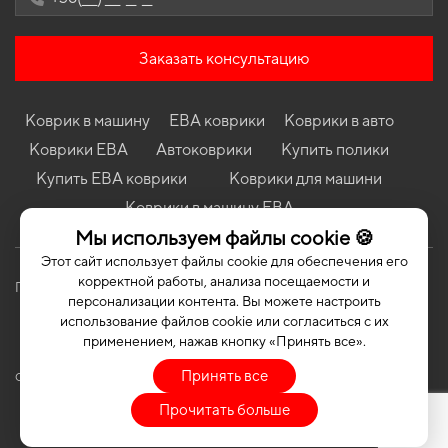
Коврики в салон Seat Ibiza 2012 - 2017 IV поколение EU
Hatchback рест 5-ти дверная
Заказать консультацию
Коврики в салон Renault Kangoo 2008 - 2013 II поколение EU
Minivan дорест 4-х дверная грузовой
Коврики в салон Chery Tiggo 2 Pro 2020-… I поколение EU
Коврик в машину
ЕВА коврики
Коврики в авто
Crossover
Коврики ЕВА
Автоковрики
Купить полики
Коврики в салон Opel Zafira A 2003 - 2005 I поколение EU
Minivan рест 7-ми местная
Купить ЕВА коврики
Коврики для машини
Коврики в салон Chevrolet Bolt EUV 2021-… I поколение USA
Коврики в машину ЕВА
Crossover
Мы используем файлы cookie 🍪
Этот сайт использует файлы cookie для обеспечения его
корректной работы, анализа посещаемости и
Политика конфиденциальности
Публичная оферта
персонализации контента. Вы можете настроить
использование файлов cookie или согласиться с их
применением, нажав кнопку «Принять все».
Принять все
COPYRIGHT | EVASOTA © 2026 | ALL RIGHTS RESERVED
Прочитать больше