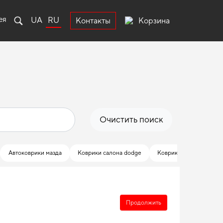
ея
UA
RU
Корзина
Контакты
Очистить поиск
Автоковрики мазда
Коврики салона dodge
Коврики автомобильны
Продолжить