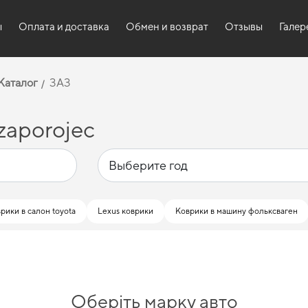
ы
Оплата и доставка
Обмен и возврат
Отзывы
Галер
Каталог
ЗАЗ
zaporojec
рики в салон toyota
Lexus коврики
Коврики в машину фольксваген