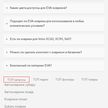
в автомобиле,
коврики в салон для peugeot 207
,
eva коврики для ваз niva
21214
логично дополнят оснащение салона. Рады быть полезными в заботе
+
Какие цвета доступны для EVA-ковриков?
о вашем автомобиле и предлагать решения, которые оправдывают
ожидания.
Подходят ли EVA-коврики для использования в любых
+
климатических условиях?
+
Есть ли коврики для Volvo XC60, XC90, S60?
+
Можно ли сделать комплект с ковриком в багажник?
+
Безопасный ли материал EVA?
ТОП марки
ТОП фильтры
ТОП товары
ТОП запросы
Автоковрики субару
Автоковрики хонда
Коврики nissan
Subaru коврик