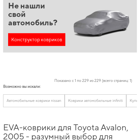
Не нашли
свой
автомобиль?
Конструктор ковриков
Показано с 1 по 229 из 229 (всего страниц: 1)
Возможно вы искали:
Автомобильные коврики nissan
Коврики автомобильные infiniti
Купит
EVA-коврики для Toyota Avalon,
2005 - разумный выбор для