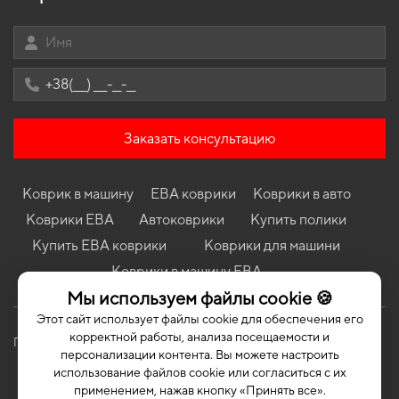
Коврики в салон Ford Taurus 1991-1995 II поколение USA Sedan
Коврики в салон Kia Cerato (LD) 2003-2008 I поколение EU
Sedan
Коврики в салон Toyota Highlander XU20 2000 - 2008 I
поколение EU Crossover
Коврики в салон Suzuki Grand Vitara 1998 - 2005 I поколение
EU Crossover 3-х дверная
Заказать консультацию
Коврики в салон Hyundai i20 (GB) 2014-2020 II поколение EU
Hatchback
Коврик в машину
ЕВА коврики
Коврики в авто
Коврики BYD Song Plus 2020 – … II поколение China Crossover
Коврики ЕВА
Автоковрики
Купить полики
Коврики Suzuki SX4 2006 - 2009 I поколение EU Hatchback
дорест
Купить ЕВА коврики
Коврики для машини
Коврики Peugeot 406 1995 - 2004 I поколение EU Coupe
Коврики в машину ЕВА
Мы используем файлы cookie 🍪
Этот сайт использует файлы cookie для обеспечения его
корректной работы, анализа посещаемости и
Политика конфиденциальности
Публичная оферта
персонализации контента. Вы можете настроить
использование файлов cookie или согласиться с их
применением, нажав кнопку «Принять все».