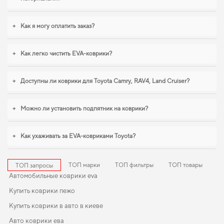
условиях ежедневных поездок особенно важна практичность,
коврики на
kia
,
коврики для bmw z4
помогают поддерживать чистоту без лишних
усилий. Продолжим работать для вашего комфорта и предлагать товары,
+
Как я могу оплатить заказ?
которым можно доверять каждый день.
+
Как легко чистить EVA-коврики?
+
Доступны ли коврики для Toyota Camry, RAV4, Land Cruiser?
+
Можно ли установить подпятник на коврики?
+
Как ухаживать за EVA-ковриками Toyota?
ТОП марки
ТОП фильтры
ТОП товары
ТОП запросы
Автомобильные коврики eva
Купить коврики пежо
Купить коврики в авто в киеве
Авто коврики ева